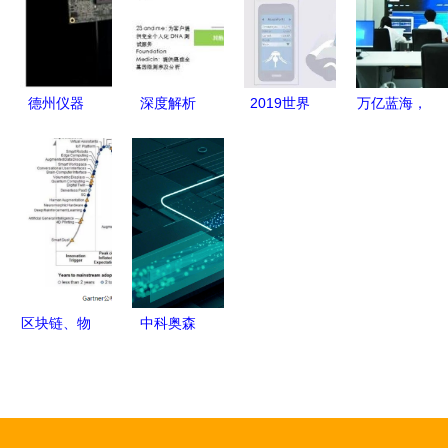
能技术领域
发引领未来
色可持续发
术开发成为
创新开发
展
核心引擎
德州仪器
深度解析
2019世界
万亿蓝海，
智能前照灯
超级全面视
机器人大会
陕西抢占人
技术领域的
角下人工智
智能技术领
工智能新高
创新突破与
能在医疗行
域的创新突
地 智能技
未来展望
业的发展与
破者
术开发的战
智能技术领
略布局与创
域内的关键
新实践
技术开发
区块链、物
中科奥森
联网与人工
引领智能机
智能 驱动
器人应用开
下一波技术
发，开启科
浪潮的智能
技改变生活