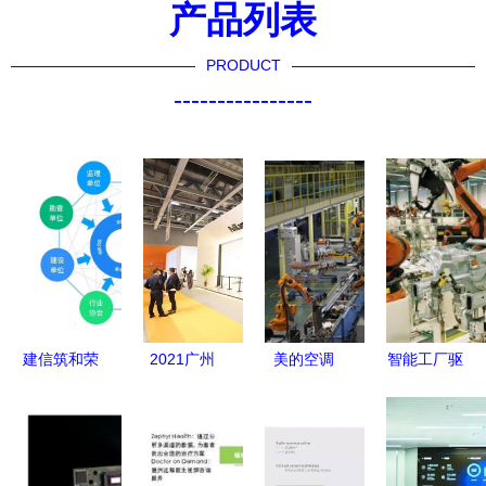
产品列表
PRODUCT
----------------
建信筑和荣
2021广州
美的空调
智能工厂驱
获BSN开发
设计周 可
以智能技术
动五大行业
者大赛奖
持续设计与
驱动节能高
领域发展高
项，引领智
智能技术开
效，领航绿
潮，智能技