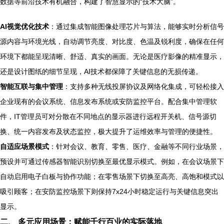
数据等前沿技术有机融合，构建了智慧显示的“技术大脑”。
AI视觉优化技术
：通过集成智能图像处理芯片与算法，能够实时分析信号
源内容与环境光线，自动调节亮度、对比度、色温及锐利度，确保在任何
环境下都能呈现清晰、舒适、真实的画面。无论是医疗影像的精准显示，
还是设计图纸的细节呈现，AI技术都保障了关键信息的无损传递。
智能互联与集中管理
：支持多种无线投屏协议及网络化集成，可轻松接入
企业现有的会议系统、信息发布系统或安防监控平台。配合集中管理软
件，IT管理员可对分散在不同地点的显示器进行远程开关机、信号源切
换、统一内容发布及状态监控，极大提升了运维效率与管理的便捷性。
自适应场景模式
：针对会议、教育、零售、医疗、金融等不同行业场景，
预设并可通过传感器智能识别切换至最优显示模式。例如，在会议场景下
自动启用电子白板与协作功能；在零售场景下切换至高亮、高饱和模式以
吸引顾客；在安防监控场景下则保持7x24小时稳定运行与关键信息突出
显示。
二、 多元应用场景：赋能千行百业的实际落地