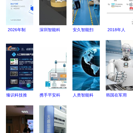
2026年制
深圳智能科
安久智能扫
2018年人
造业首件检
技 智能技
地机工厂
工智能领域
验智能化最
术领域内的
探秘智能家
值得关注的
前沿趋势
技术创新与
电背后的技
趋势报
AI Agent重
设计深度融
术革命
告,13个趋
塑质量中枢
合
势来展望未
的深度技术
来AI技术
路径拆解
臻识科技推
携手平安科
人类智能科
韩国在军用
动AI落地安
技，打通人
技 审视与
仿生机器人
防，S系列
工智能的最
发展之路
领域发力
智能相机力
后一公里
智能技术引
获创新推荐
领国防创新